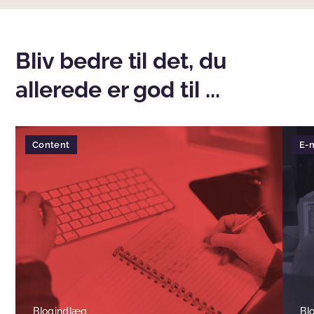
Bliv bedre til det, du
allerede er god til ...
Content
E-m
Blogindlæg
Bl