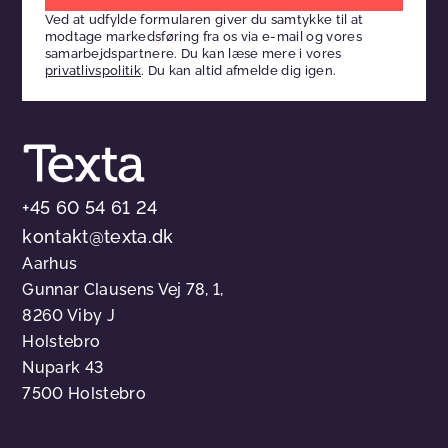
Ved at udfylde formularen giver du samtykke til at
dette
modtage markedsføring fra os via e-mail og vores
felt
samarbejdspartnere. Du kan læse mere i vores
privatlivspolitik
. Du kan altid afmelde dig igen.
tomt
+45 60 54 61 24
kontakt@texta.dk
Aarhus
Gunnar Clausens Vej 78, 1,
8260 Viby J
Holstebro
Nupark 43
7500 Holstebro