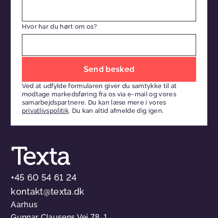
Hvor har du hørt om os?
Efterlad
venligst
Ved at udfylde formularen giver du samtykke til at
dette
modtage markedsføring fra os via e-mail og vores
felt
samarbejdspartnere. Du kan læse mere i vores
privatlivspolitik
. Du kan altid afmelde dig igen.
tomt
+45 60 54 61 24
kontakt@texta.dk
Aarhus
Gunnar Clausens Vej 78, 1,