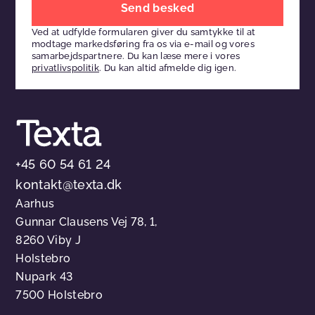
venligst
Ved at udfylde formularen giver du samtykke til at
dette
modtage markedsføring fra os via e-mail og vores
felt
samarbejdspartnere. Du kan læse mere i vores
privatlivspolitik
. Du kan altid afmelde dig igen.
tomt
+45 60 54 61 24
kontakt@texta.dk
Aarhus
Gunnar Clausens Vej 78, 1,
8260 Viby J
Holstebro
Nupark 43
7500 Holstebro