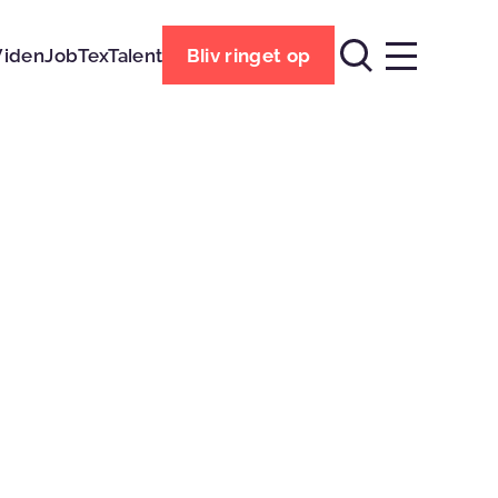
Viden
Job
TexTalent
Bliv ringet op