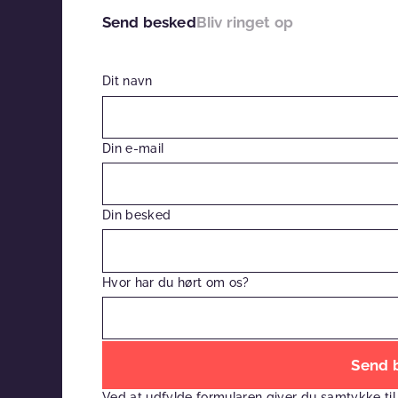
Send besked
Bliv ringet op
Dit navn
Din e-mail
Din besked
Hvor har du hørt om os?
Efterlad
venligst
Ved at udfylde formularen giver du samtykke til