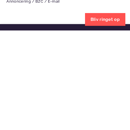
Annoncering
/
B2C
/
E-mail
Bliv ringet op
Giver det mening?
Send besked
Bliv ringet op
Dit navn