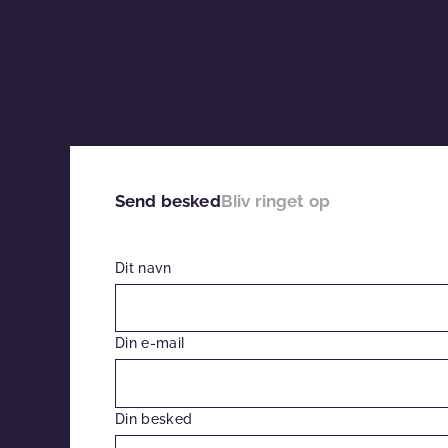
Send besked
Bliv ringet op
Dit navn
Din e-mail
Din besked