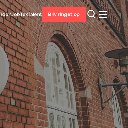
Viden
Job
TexTalent
Bliv ringet op