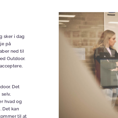
 sker i dag
je på
aber ned til
med Outdoor.
 acceptere,
door. Det
 selv,
er hvad og
. Det kan
ommer til at