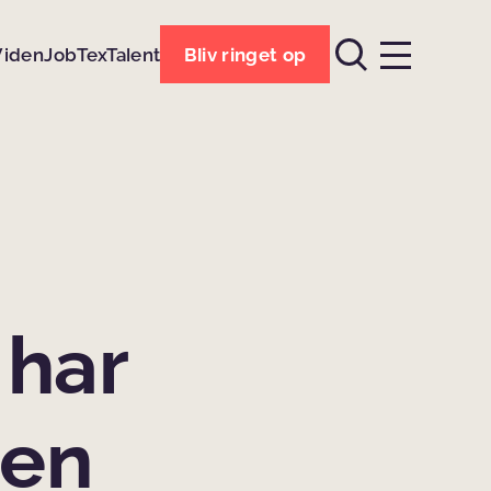
Viden
Job
TexTalent
Bliv ringet op
 har
den