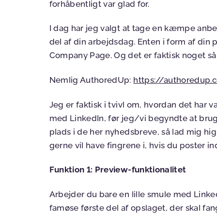
forhåbentligt var glad for.
I dag har jeg valgt at tage en kæmpe anbef
del af din arbejdsdag. Enten i form af din p
Company Page. Og det er faktisk noget så 
Nemlig AuthoredUp:
https://authoredup
Jeg er faktisk i tvivl om, hvordan det har 
med LinkedIn, før jeg/vi begyndte at bru
plads i de her nyhedsbreve, så lad mig hig
gerne vil have fingrene i, hvis du poster i
Funktion 1: Preview-funktionalitet
Arbejder du bare en lille smule med LinkedI
famøse første del af opslaget, der skal fan