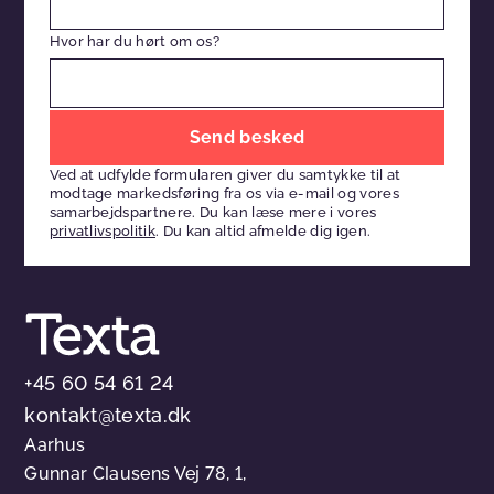
Hvor har du hørt om os?
Efterlad
venligst
Ved at udfylde formularen giver du samtykke til at
dette
modtage markedsføring fra os via e-mail og vores
felt
samarbejdspartnere. Du kan læse mere i vores
privatlivspolitik
. Du kan altid afmelde dig igen.
tomt
+45 60 54 61 24
kontakt@texta.dk
Aarhus
Gunnar Clausens Vej 78, 1,