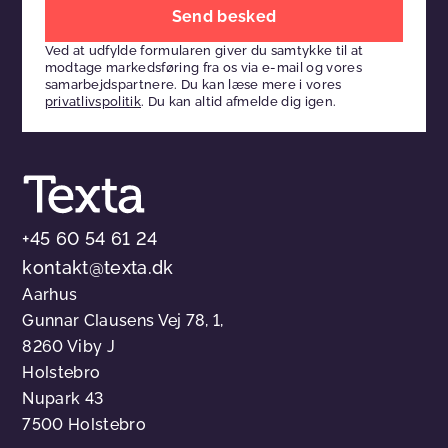
Efterlad
venligst
Ved at udfylde formularen giver du samtykke til at
dette
modtage markedsføring fra os via e-mail og vores
felt
samarbejdspartnere. Du kan læse mere i vores
privatlivspolitik
. Du kan altid afmelde dig igen.
tomt
+45 60 54 61 24
kontakt@texta.dk
Aarhus
Gunnar Clausens Vej 78, 1,
8260 Viby J
Holstebro
Nupark 43
7500 Holstebro