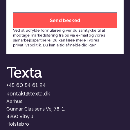
Efterlad
venligst
Ved at udfylde formularen giver du samtykke til at
dette
modtage markedsføring fra os via e-mail og vores
felt
samarbejdspartnere. Du kan læse mere i vores
privatlivspolitik
. Du kan altid afmelde dig igen.
tomt
+45 60 54 61 24
kontakt@texta.dk
Aarhus
Gunnar Clausens Vej 78, 1,
8260 Viby J
Holstebro