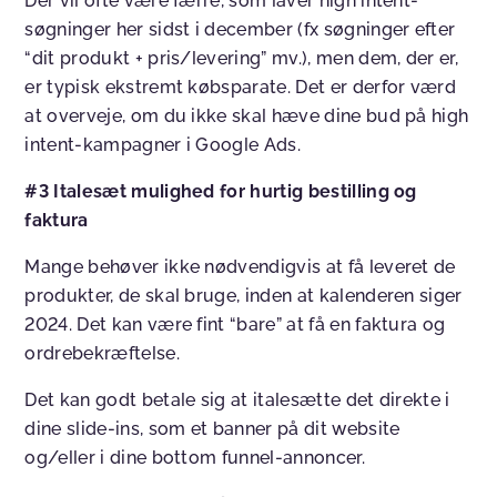
Der vil ofte være færre, som laver high intent-
søgninger her sidst i december (fx søgninger efter
“dit produkt + pris/levering” mv.), men dem, der er,
er typisk ekstremt købsparate. Det er derfor værd
at overveje, om du ikke skal hæve dine bud på high
intent-kampagner i Google Ads.
#3 Italesæt mulighed for hurtig bestilling og
faktura
Mange behøver ikke nødvendigvis at få leveret de
produkter, de skal bruge, inden at kalenderen siger
2024. Det kan være fint “bare” at få en faktura og
ordrebekræftelse.
Det kan godt betale sig at italesætte det direkte i
dine slide-ins, som et banner på dit website
og/eller i dine bottom funnel-annoncer.