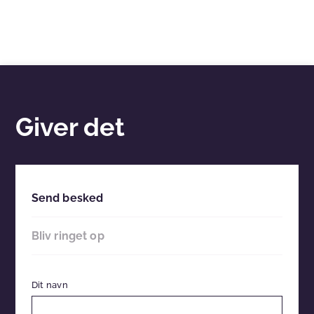
Giver det
Send besked
Bliv ringet op
Dit navn