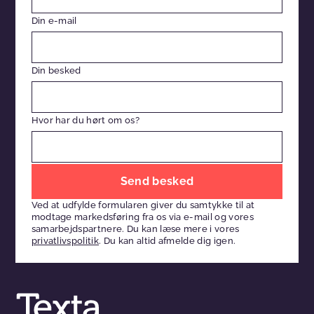
Din e-mail
Din besked
Hvor har du hørt om os?
Efterlad
venligst
Ved at udfylde formularen giver du samtykke til at
dette
modtage markedsføring fra os via e-mail og vores
felt
samarbejdspartnere. Du kan læse mere i vores
privatlivspolitik
. Du kan altid afmelde dig igen.
tomt