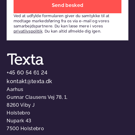
Efterlad
venligst
Ved at udfylde formularen giver du samtykke til at
dette
modtage markedsføring fra os via e-mail og vores
felt
samarbejdspartnere. Du kan læse mere i vores
privatlivspolitik
. Du kan altid afmelde dig igen.
tomt
+45 60 54 61 24
kontakt@texta.dk
Aarhus
Gunnar Clausens Vej 78, 1,
8260 Viby J
Holstebro
Nupark 43
7500 Holstebro