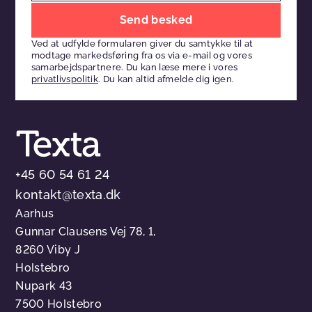
Efterlad
venligst
Ved at udfylde formularen giver du samtykke til at
dette
modtage markedsføring fra os via e-mail og vores
felt
samarbejdspartnere. Du kan læse mere i vores
privatlivspolitik
. Du kan altid afmelde dig igen.
tomt
+45 60 54 61 24
kontakt@texta.dk
Aarhus
Gunnar Clausens Vej 78, 1,
8260 Viby J
Holstebro
Nupark 43
7500 Holstebro