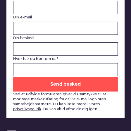
Din e-mail
Din besked
Hvor har du hørt om os?
Efterlad
venligst
Ved at udfylde formularen giver du samtykke til at
dette
modtage markedsføring fra os via e-mail og vores
felt
samarbejdspartnere. Du kan læse mere i vores
privatlivspolitik
. Du kan altid afmelde dig igen.
tomt