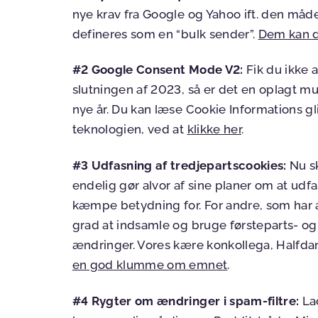
nye krav fra Google og Yahoo ift. den måde
defineres som en “bulk sender”.
Dem kan d
#2 Google Consent Mode V2:
Fik du ikke 
slutningen af 2023, så er det en oplagt mul
nye år. Du kan læse Cookie Informations gl
teknologien, ved at
klikke her
.
#3 Udfasning af tredjepartscookies:
Nu sk
endelig gør alvor af sine planer om at udf
kæmpe betydning for. For andre, som har 
grad at indsamle og bruge førsteparts- og 
ændringer. Vores kære konkollega, Halfda
en god klumme om emnet
.
#4 Rygter om ændringer i spam-filtre:
Lad