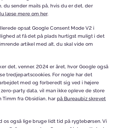
, du sender mails på, hvis du er det, der
u læse mere om her
.
allerede opsat Google Consent Mode V2 i
ighed at få det på plads hurtigst muligt i det
imrende artikel med alt, du skal vide om
er det, venner. 2024 er året, hvor Google også
ase tredjepartscookies. For nogle har det
arbejdet med og forberedt sig ved i højere
zero-party data, vil man ikke opleve de store
n Timm fra Obsidian, har
på Bureaubiz skrevet
 os også lige bruge lidt tid på rygtebørsen. Vi