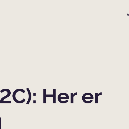
2C): Her er
g