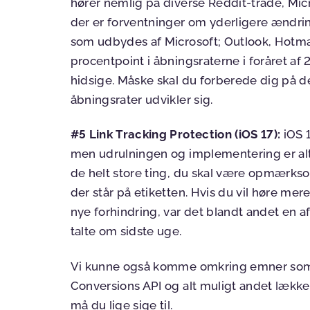
hører nemlig på diverse Reddit-tråde, Micr
der er forventninger om yderligere ændring
som udbydes af Microsoft; Outlook, Hotmail
procentpoint i åbningsraterne i foråret af 
hidsige. Måske skal du forberede dig på d
åbningsrater udvikler sig.
#5 Link Tracking Protection (iOS 17):
iOS 
men udrulningen og implementering er alti
de helt store ting, du skal være opmærksom
der står på etiketten. Hvis du vil høre 
nye forhindring, var det blandt andet en af 
talte om sidste uge.
Vi kunne også komme omkring emner som
Conversions API og alt muligt andet lækker t
må du lige sige til.