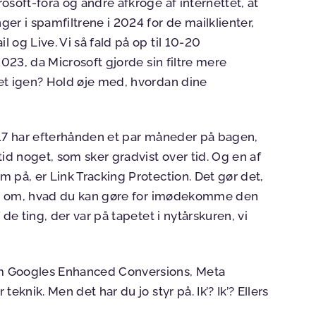
osoft-fora og andre afkroge af internettet, at
er i spamfiltrene i 2024 for de mailklienter,
 og Live. Vi så fald på op til 10-20
2023, da Microsoft gjorde sin filtre mere
et igen? Hold øje med, hvordan dine
17 har efterhånden et par måneder på bagen,
d noget, som sker gradvist over tid. Og en af
 på, er Link Tracking Protection. Det gør det,
mere om, hvad du kan gøre for imødekomme den
de ting, der var på tapetet i nytårskuren, vi
 Googles Enhanced Conversions, Meta
eknik. Men det har du jo styr på. Ik’? Ik’? Ellers