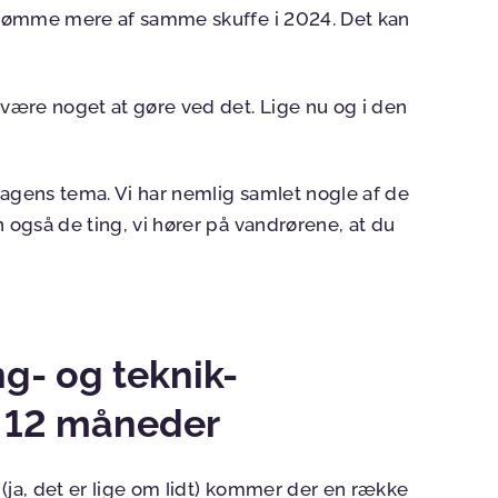
t dømme mere af samme skuffe i 2024. Det kan
 være noget at gøre ved det. Lige nu og i den
dagens tema. Vi har nemlig samlet nogle af de
n også de ting, vi hører på vandrørene, at du
g- og teknik-
 12 måneder
r (ja, det er lige om lidt) kommer der en række