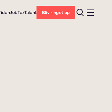
Viden
Job
TexTalent
Bliv ringet op