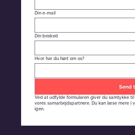
Din e-mail
Din besked
Hvor har du hørt om os?
Efterlad
venligst
Ved at udfylde formularen giver du samtykke til
dette
vores samarbejdspartnere. Du kan læse mere i 
felt
igen.
tomt