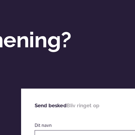
mening?
Send besked
Bliv ringet op
Dit navn