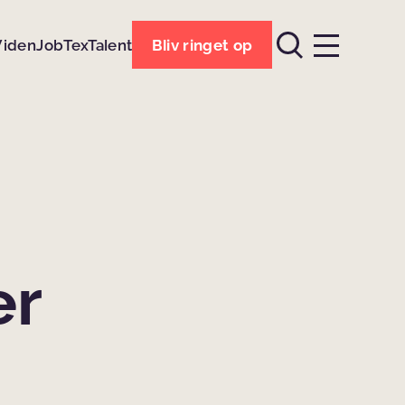
Viden
Job
TexTalent
Bliv ringet op
er