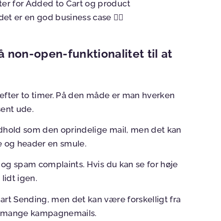
er for Added to Cart og product
et er en god business case 👇🏼
få non-open-funktionalitet til at
r efter to timer. På den måde er man hverken
sent ude.
ndhold som den oprindelige mail, men det kan
e og header en smule.
og spam complaints. Hvis du kan se for høje
 lidt igen.
t Sending, men det kan være forskelligt fra
der mange kampagnemails.