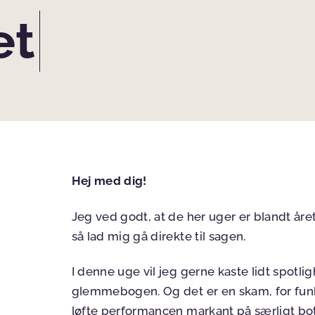
et
Hej med dig!
Jeg ved godt, at de her uger er blandt åre
så lad mig gå direkte til sagen.
I denne uge vil jeg gerne kaste lidt spotli
glemmebogen. Og det er en skam, for funkt
løfte performancen markant på særligt bo