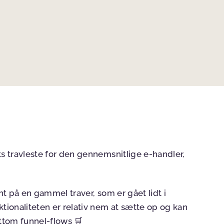
ts travleste for den gennemsnitlige e-handler,
ght på en gammel traver, som er gået lidt i
ionaliteten er relativ nem at sætte op og kan
ttom funnel-flows 🛒