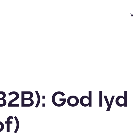
B2B): God lyd
of)