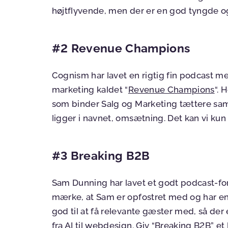
højtflyvende, men der er en god tyngde o
#2 Revenue Champions
Cognism har lavet en rigtig fin podcast 
marketing kaldet “
Revenue Champions
“. 
som binder Salg og Marketing tættere sa
ligger i navnet, omsætning. Det kan vi kun 
#3 Breaking B2B
Sam Dunning har lavet et godt podcast-fo
mærke, at Sam er opfostret med og har en
god til at få relevante gæster med, så der 
fra AI til webdesign. Giv “
Breaking B2B
” et 