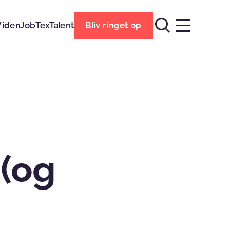
Viden
Job
TexTalent
Bliv ringet op
 (og