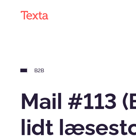
B2B
Mail #113 (
lidt læsest