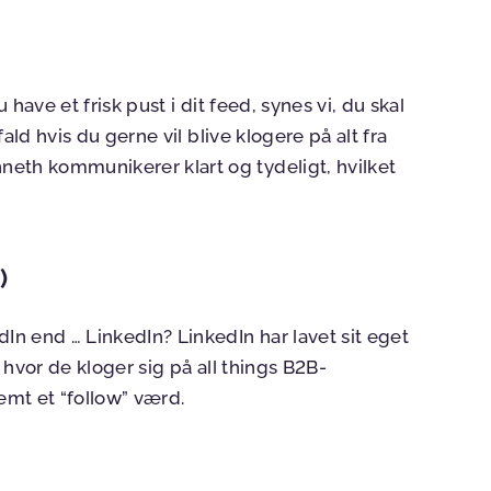
u have et frisk pust i dit feed, synes vi, du skal
t fald hvis du gerne vil blive klogere på alt fra
eth kommunikerer klart og tydeligt, hvilket
)
dIn end … LinkedIn? LinkedIn har lavet sit eget
 hvor de kloger sig på all things B2B-
emt et “follow” værd.