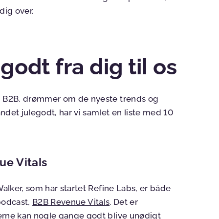
dig over.
godt fra dig til os
 i B2B, drømmer om de nyeste trends og
landet julegodt, har vi samlet en liste med 10
ue Vitals
Walker, som har startet Refine Labs, er både
 podcast,
B2B Revenue Vitals
. Det er
erne kan nogle gange godt blive unødigt