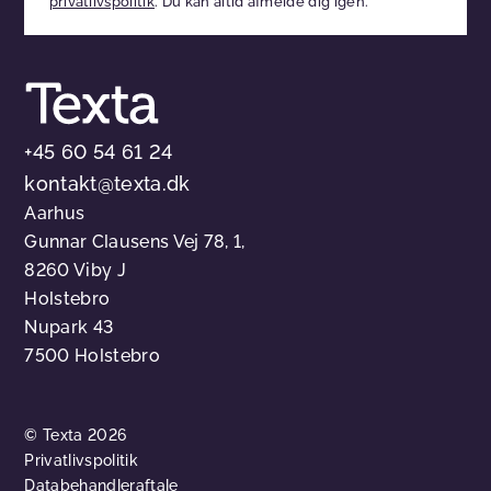
privatlivspolitik
. Du kan altid afmelde dig igen.
tomt
+45 60 54 61 24
kontakt@texta.dk
Aarhus
Gunnar Clausens Vej 78, 1,
8260 Viby J
Holstebro
Nupark 43
7500 Holstebro
© Texta 2026
Privatlivspolitik
Databehandleraftale