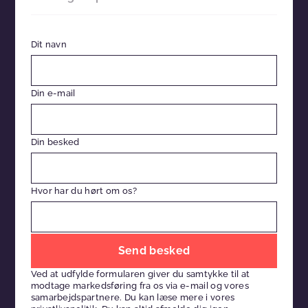
Dit navn
Din e-mail
Din besked
Hvor har du hørt om os?
Efterlad
venligst
Ved at udfylde formularen giver du samtykke til at
dette
modtage markedsføring fra os via e-mail og vores
felt
samarbejdspartnere. Du kan læse mere i vores