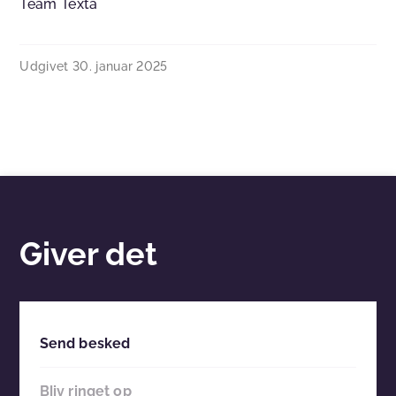
Team Texta
Udgivet
30. januar 2025
Giver det
Send besked
Bliv ringet op