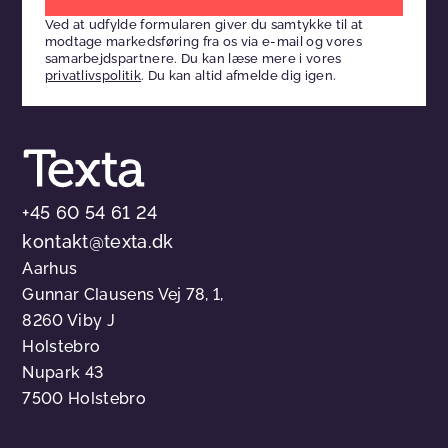
venligst
Ved at udfylde formularen giver du samtykke til at
dette
modtage markedsføring fra os via e-mail og vores
felt
samarbejdspartnere. Du kan læse mere i vores
privatlivspolitik
. Du kan altid afmelde dig igen.
tomt
+45 60 54 61 24
kontakt@texta.dk
Aarhus
Gunnar Clausens Vej 78, 1,
8260 Viby J
Holstebro
Nupark 43
7500 Holstebro