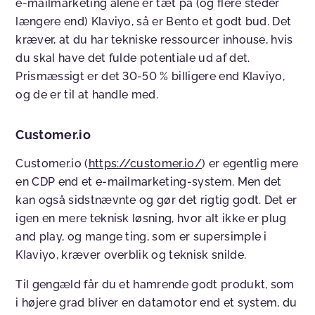
e-mailmarketing alene er tæt på (og flere steder
længere end) Klaviyo, så er Bento et godt bud. Det
kræver, at du har tekniske ressourcer inhouse, hvis
du skal have det fulde potentiale ud af det.
Prismæssigt er det 30-50 % billigere end Klaviyo,
og de er til at handle med.
Customer.io
Customer.io (
https://customer.io/
) er egentlig mere
en CDP end et e-mailmarketing-system. Men det
kan også sidstnævnte og gør det rigtig godt. Det er
igen en mere teknisk løsning, hvor alt ikke er plug
and play, og mange ting, som er supersimple i
Klaviyo, kræver overblik og teknisk snilde.
Til gengæld får du et hamrende godt produkt, som
i højere grad bliver en datamotor end et system, du