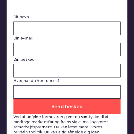
Dit navn
Din e-mail
Din besked
Hvor har du hørt om os?
Efterlad
venligst
Ved at udfylde formularen giver du samtykke til at
dette
modtage markedsføring fra os via e-mail og vores
felt
samarbejdspartnere. Du kan læse mere i vores
privatlivspolitik
. Du kan altid afmelde dig igen.
tomt