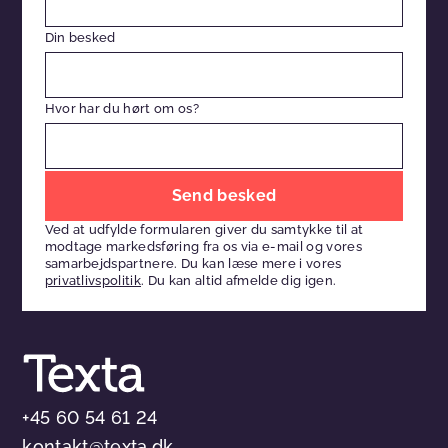
Din besked
Hvor har du hørt om os?
Efterlad
venligst
Ved at udfylde formularen giver du samtykke til at
dette
modtage markedsføring fra os via e-mail og vores
felt
samarbejdspartnere. Du kan læse mere i vores
privatlivspolitik
. Du kan altid afmelde dig igen.
tomt
+45 60 54 61 24
kontakt@texta.dk