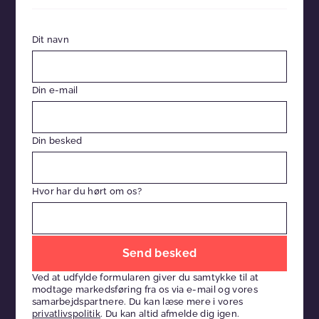
Dit navn
Din e-mail
Din besked
Hvor har du hørt om os?
Efterlad
venligst
Ved at udfylde formularen giver du samtykke til at
dette
modtage markedsføring fra os via e-mail og vores
felt
samarbejdspartnere. Du kan læse mere i vores
privatlivspolitik
. Du kan altid afmelde dig igen.
tomt