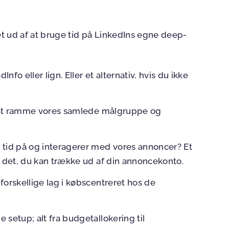
ået ud af at bruge tid på LinkedIns egne deep-
nfo eller lign. Eller et alternativ, hvis du ikke
il at ramme vores samlede målgruppe og
id på og interagerer med vores annoncer? Et
d det, du kan trække ud af din annoncekonto.
forskellige lag i købscentreret hos de
setup; alt fra budgetallokering til