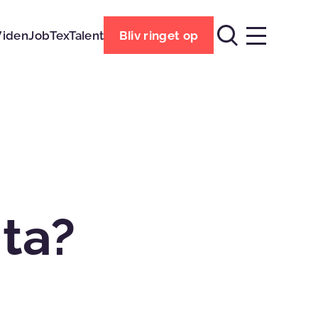
Viden
Job
TexTalent
Bliv ringet op
ta?