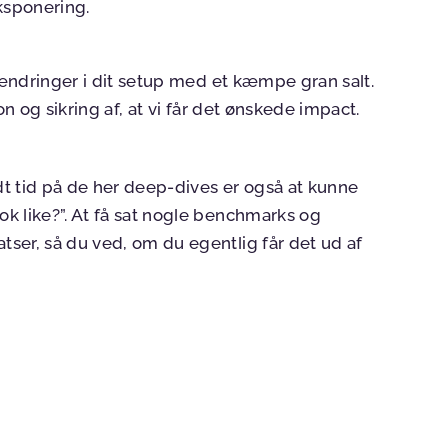
ksponering.
l ændringer i dit setup med et kæmpe gran salt.
on og sikring af, at vi får det ønskede impact.
idt tid på de her deep-dives er også at kunne
k like?”. At få sat nogle benchmarks og
ser, så du ved, om du egentlig får det ud af