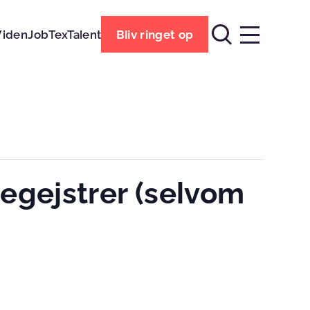
Viden
Job
TexTalent
Bliv ringet op
egejstrer (selvom