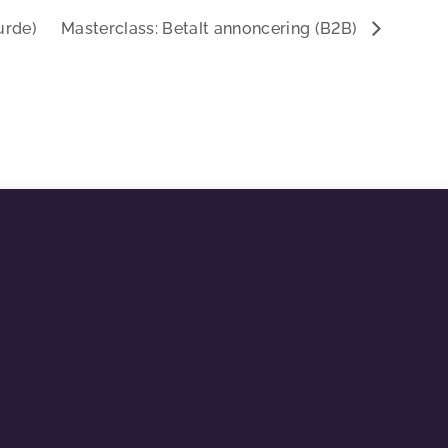
urde)
Masterclass: Betalt annoncering (B2B)