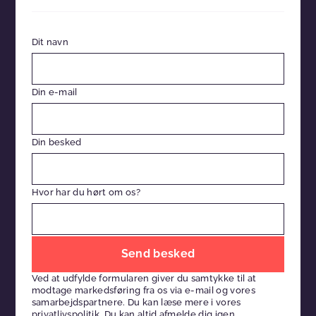
Dit navn
Din e-mail
Din besked
Hvor har du hørt om os?
Efterlad
venligst
Ved at udfylde formularen giver du samtykke til at
dette
modtage markedsføring fra os via e-mail og vores
felt
samarbejdspartnere. Du kan læse mere i vores
privatlivspolitik
. Du kan altid afmelde dig igen.