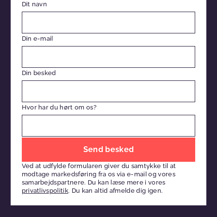
Dit navn
Din e-mail
Din besked
Hvor har du hørt om os?
Efterlad
venligst
Ved at udfylde formularen giver du samtykke til at
dette
modtage markedsføring fra os via e-mail og vores
felt
samarbejdspartnere. Du kan læse mere i vores
privatlivspolitik
. Du kan altid afmelde dig igen.
tomt