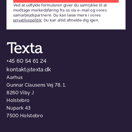
Ved at udfylde formularen giver du samtykke til at
dette
modtage markedsføring fra os via e-mail og vores
felt
samarbejdspartnere. Du kan læse mere i vores
privatlivspolitik
. Du kan altid afmelde dig igen.
tomt
+45 60 54 61 24
kontakt@texta.dk
Aarhus
Gunnar Clausens Vej 78, 1,
8260 Viby J
Holstebro
Nupark 43
7500 Holstebro