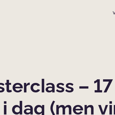
terclass – 17 
 i dag (men vi