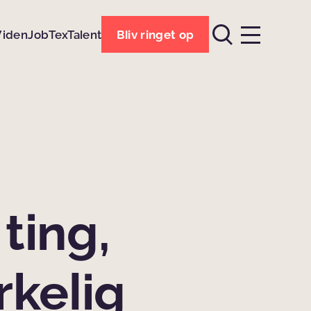
Viden
Job
TexTalent
Bliv ringet op
ting,
rkelig