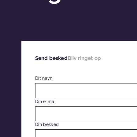
Send besked
Bliv ringet op
Dit navn
Din e-mail
Din besked