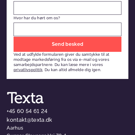
Hvor har du hørt om os?
Efterlad
venligst
Ved at udfylde formularen giver du samtykke til at
dette
modtage markedsføring fra os via e-mail og vores
felt
samarbejdspartnere. Du kan læse mere i vores
privatlivspolitik
. Du kan altid afmelde dig igen.
tomt
+45 60 54 61 24
kontakt@texta.dk
Aarhus