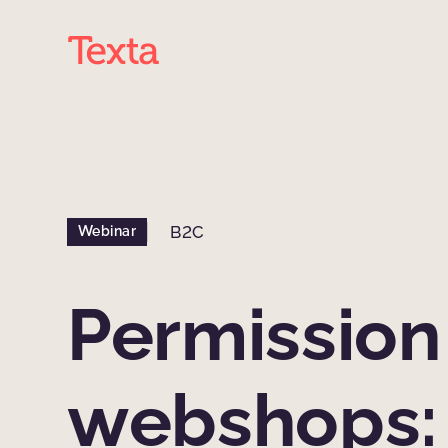
B2C
Webinar
Permission
webshops: