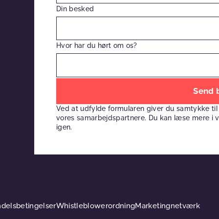
Din besked
Hvor har du hørt om os?
Efterlad
venligst
Ved at udfylde formularen giver du samtykke til
dette
vores samarbejdspartnere. Du kan læse mere i 
felt
igen.
tomt
delsbetingelser
Whistleblowerordning
Marketingnetværk