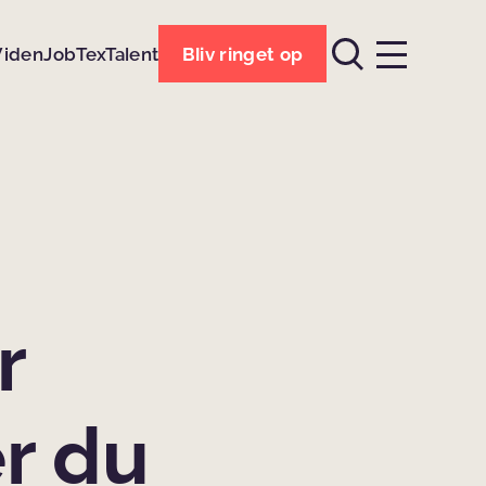
Viden
Job
TexTalent
Bliv ringet op
r
r du