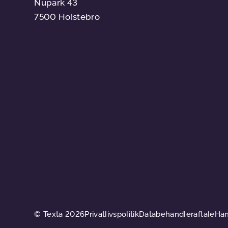
Nupark 43
7500 Holstebro
© Texta 2026
Privatlivspolitik
Databehandleraftale
Han