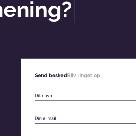
mening?
Send besked
Bliv ringet op
Dit navn
Din e-mail