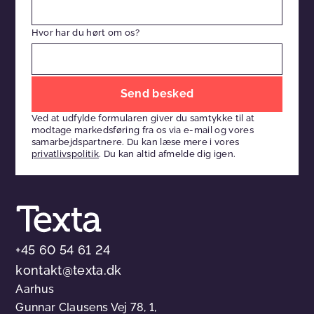
Hvor har du hørt om os?
Efterlad
venligst
Ved at udfylde formularen giver du samtykke til at
dette
modtage markedsføring fra os via e-mail og vores
felt
samarbejdspartnere. Du kan læse mere i vores
privatlivspolitik
. Du kan altid afmelde dig igen.
tomt
+45 60 54 61 24
kontakt@texta.dk
Aarhus
Gunnar Clausens Vej 78, 1,