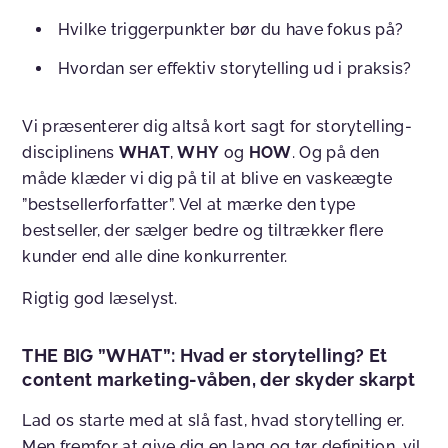
Hvilke triggerpunkter bør du have fokus på?
Hvordan ser effektiv storytelling ud i praksis?
Vi præsenterer dig altså kort sagt for storytelling-
disciplinens
WHAT
,
WHY
og
HOW
. Og på den
måde klæder vi dig på til at blive en vaskeægte
”bestsellerforfatter”. Vel at mærke den type
bestseller, der sælger bedre og tiltrækker flere
kunder end alle dine konkurrenter.
Rigtig god læselyst.
THE BIG ”WHAT”: Hvad er storytelling? Et
content marketing-våben, der skyder skarpt
Lad os starte med at slå fast, hvad storytelling er.
Men fremfor at give dig en lang og tør definition, vil