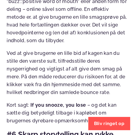
”buzz”,”positive word of mouth” eller anden form for
deling – online såvel som offline. En effektiv
metode er, at give brugerne en lille smagsprøve på,
hvad hele fortællingen dækker over. Det vil sige
hovedpointerne og (en del af) konklusionen på det
indhold, som du tilbyder.
Ved at give brugerne en lille bid af kagen kan du
stille den værste sult, tilfredsstille deres
nysgerrighed og vigtigst af alt give dem smag på
mere. På den måde reducerer du risikoen for, at de
klikker væk fra din hjemmeside med det samme,
hvilket nedbringer din samlede bounce rate.
Kort sagt:
If you snooze, you lose
– og det kan
sætte dig betydeligt tilbage i kapløbet om
brugernes dyrebare opmærksomhed.
Bliv ringet op
#6 Skarp storytelling kan rykke