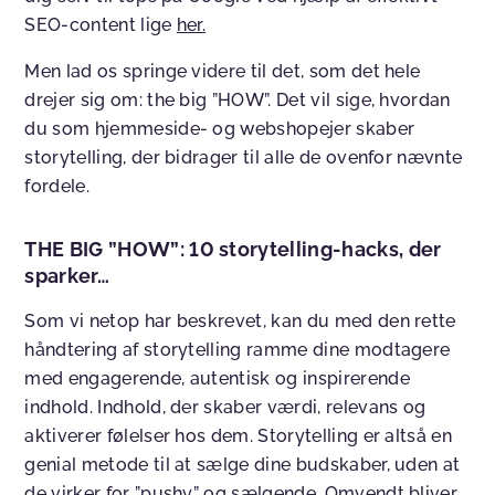
SEO-content lige
her.
Men lad os springe videre til det, som det hele
drejer sig om: the big ”HOW”. Det vil sige, hvordan
du som hjemmeside- og webshopejer skaber
storytelling, der bidrager til alle de ovenfor nævnte
fordele.
THE BIG ”HOW”: 10 storytelling-hacks, der
sparker…
Som vi netop har beskrevet, kan du med den rette
håndtering af storytelling ramme dine modtagere
med engagerende, autentisk og inspirerende
indhold. Indhold, der skaber værdi, relevans og
aktiverer følelser hos dem. Storytelling er altså en
genial metode til at sælge dine budskaber, uden at
de virker for ”pushy” og sælgende. Omvendt bliver