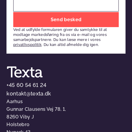
Efterlad
venligst
Ved at udfylde formularen giver du samtykke til at
dette
modtage markedsføring fra os via e-mail og vores
felt
samarbejdspartnere. Du kan læse mere i vores
privatlivspolitik
. Du kan altid afmelde dig igen.
tomt
+45 60 54 61 24
kontakt@texta.dk
Aarhus
Gunnar Clausens Vej 78, 1,
8260 Viby J
Holstebro