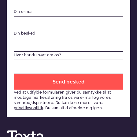
Din e-mail
Din besked
Hvor har du hørt om os?
Efterlad
venligst
Ved at udfylde formularen giver du samtykke til at
dette
modtage markedsføring fra os via e-mail og vores
felt
samarbejdspartnere. Du kan læse mere i vores
privatlivspolitik
. Du kan altid afmelde dig igen.
tomt