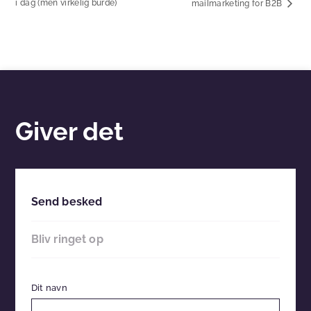
i dag (men virkelig burde)
mailmarketing for B2B
Giver det
Send besked
Bliv ringet op
Dit navn