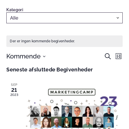
Kategori
Der er ingen kommende begivenheder.
Kommende
Begivenhe
Begi
Søg
Liste
efter
Søgning
Visn
Vælg
begivenhe
Seneste afsluttede Begivenheder
og
Navi
dato.
visninger
Navigation
SEP
21
2023