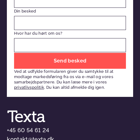
Din besked
Hvor har du hørt om os?
Efterlad
venligst
Ved at udfylde formularen giver du samtykke til at
dette
modtage markedsføring fra os via e-mail og vores
felt
samarbejdspartnere. Du kan læse mere i vores
privatlivspolitik
. Du kan altid afmelde dig igen.
tomt
+45 60 54 61 24
kontakt@texta.dk