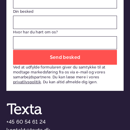
Din besked
Hvor har du hørt om os?
Efterlad
venligst
Ved at udfylde formularen giver du samtykke til at
dette
modtage markedsføring fra os via e-mail og vores
felt
samarbejdspartnere. Du kan læse mere i vores
privatlivspolitik
. Du kan altid afmelde dig igen.
tomt
+45 60 54 61 24