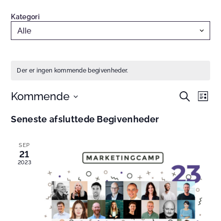
Kategori
Der er ingen kommende begivenheder.
Kommende
Begivenhe
Begi
Søg
Liste
efter
Søgning
Visn
Vælg
begivenhe
Seneste afsluttede Begivenheder
og
Navi
dato.
visninger
Navigation
SEP
21
2023