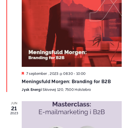
Fremhævet
7 september , 2023 @ 08:30
-
10:00
Meningsfuld Morgen: Branding for B2B
Jysk Energi
Skivevej 120, 7500 Holstebro
JUN
21
2023