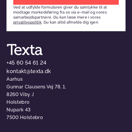
venligst
Ved at udfylde formularen giver du samtykke til at
dette
modtage markedsføring fra os via e-mail og vores
felt
samarbejdspartnere. Du kan læse mere i vores
privatlivspolitik
. Du kan altid afmelde dig igen.
tomt
+45 60 54 61 24
kontakt@texta.dk
Aarhus
Gunnar Clausens Vej 78, 1,
8260 Viby J
Holstebro
Nupark 43
7500 Holstebro