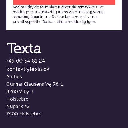
venligst
Ved at udfylde formularen giver du samtykke til at
dette
modtage markedsføring fra os via e-mail og vores
felt
samarbejdspartnere. Du kan læse mere i vores
privatlivspolitik
. Du kan altid afmelde dig igen.
tomt
+45 60 54 61 24
kontakt@texta.dk
Aarhus
Gunnar Clausens Vej 78, 1,
8260 Viby J
Holstebro
Nupark 43
7500 Holstebro