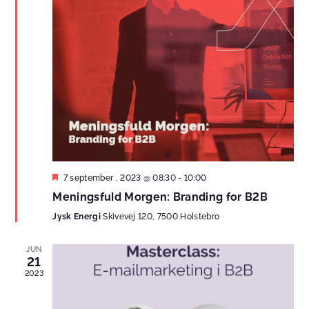
Fremhævet
7 september , 2023 @ 08:30
-
10:00
Meningsfuld Morgen: Branding for B2B
Jysk Energi
Skivevej 120, 7500 Holstebro
JUN
21
2023