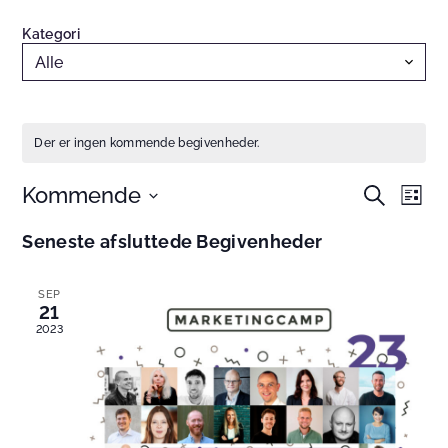
Kategori
Der er ingen kommende begivenheder.
Kommende
Begivenhe
Begi
Søg
Liste
efter
Søgning
Visn
Vælg
begivenhe
Seneste afsluttede Begivenheder
og
Navi
dato.
visninger
Navigation
SEP
21
2023