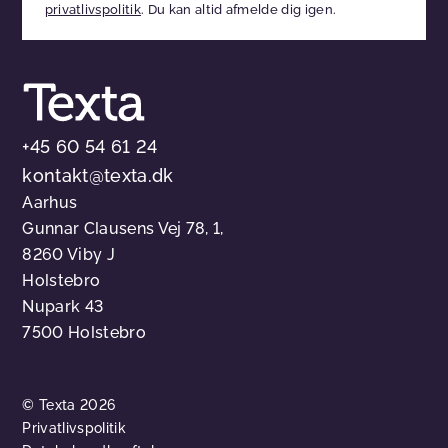
privatlivspolitik
. Du kan altid afmelde dig igen.
tomt
+45 60 54 61 24
kontakt@texta.dk
Aarhus
Gunnar Clausens Vej 78, 1,
8260 Viby J
Holstebro
Nupark 43
7500 Holstebro
© Texta 2026
Privatlivspolitik