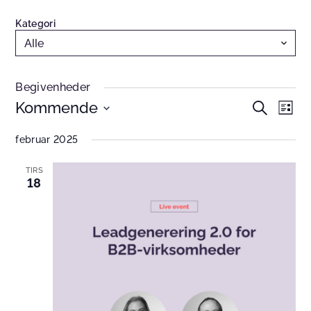
Kategori
Begivenheder
Kommende
Begivenhe
Begi
Søg
Liste
efter
Søgning
Visn
Vælg
begivenhe
februar 2025
og
Navi
dato.
visninger
TIRS
Navigation
18