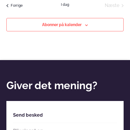
I dag
Næste
Begivenheder
Forrige
Begiven
Abonner på kalender
Giver det mening?
Send besked