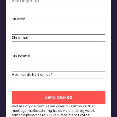
Bliv ringet op
Dit navn
Din e-mail
Din besked
Hvor har du hørt om os?
Efterlad
venligst
Ved at udfylde formularen giver du samtykke til at
dette
modtage markedsføring fra os via e-mail og vores
felt
samarbejdspartnere. Du kan læse mere i vores