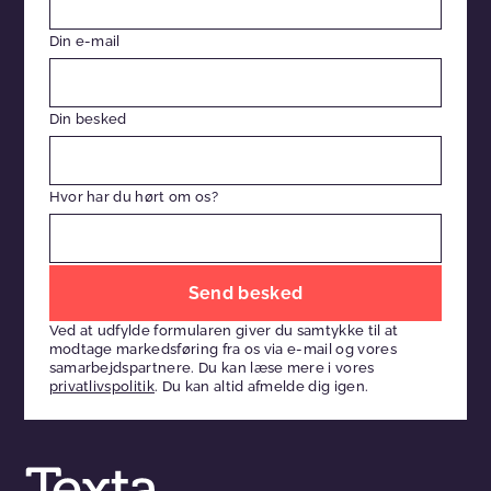
Din e-mail
Din besked
Hvor har du hørt om os?
Efterlad
venligst
Ved at udfylde formularen giver du samtykke til at
dette
modtage markedsføring fra os via e-mail og vores
felt
samarbejdspartnere. Du kan læse mere i vores
privatlivspolitik
. Du kan altid afmelde dig igen.
tomt