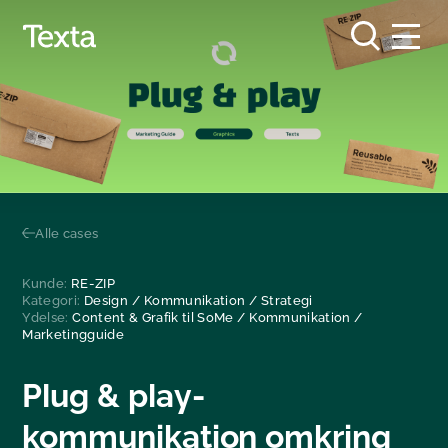
Alle cases
Kunde:
RE-ZIP
Kategori:
Design
/
Kommunikation
/
Strategi
Ydelse:
Content & Grafik til SoMe
/
Kommunikation
/
Marketingguide
Plug & play-
kommunikation omkring