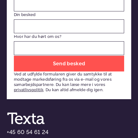
Din besked
Hvor har du hørt om os?
Efterlad
venligst
Ved at udfylde formularen giver du samtykke til at
dette
modtage markedsføring fra os via e-mail og vores
felt
samarbejdspartnere. Du kan læse mere i vores
privatlivspolitik
. Du kan altid afmelde dig igen.
tomt
+45 60 54 61 24