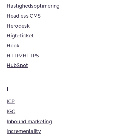
Hastighedsoptimering
Headless CMS
Herodesk
High-ticket
Hook
HTTP/HTTPS
HubSpot
I
ICP
IGC
Inbound marketing
incrementality