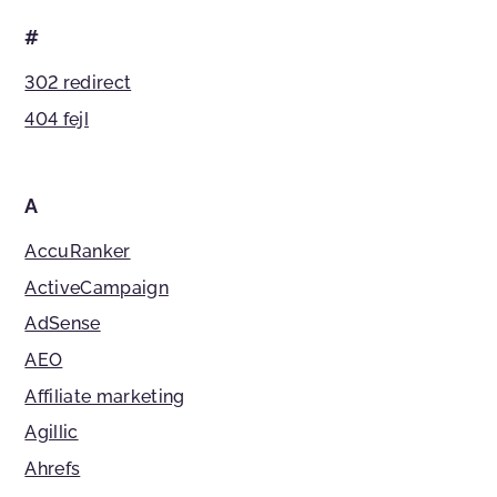
#
302 redirect
404 fejl
A
AccuRanker
ActiveCampaign
AdSense
AEO
Affiliate marketing
Agillic
Ahrefs