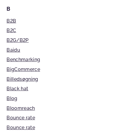
B
B2B
B2C
B2G/B2P
Baidu
Benchmarking
BigCommerce
Billedsøgning
Black hat
Blog
Bloomreach
Bounce rate
Bounce rate