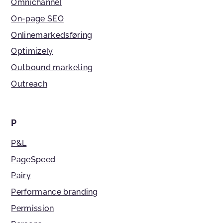
Omnichannel
On-page SEO
Onlinemarkedsføring
Optimizely
Outbound marketing
Outreach
P
P&L
PageSpeed
Pairy
Performance branding
Permission