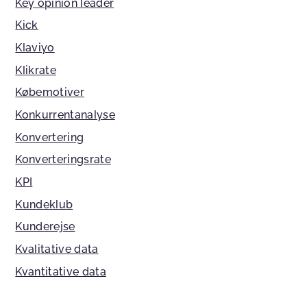
Key opinion leader
Kick
Klaviyo
Klikrate
Købemotiver
Konkurrentanalyse
Konvertering
Konverteringsrate
KPI
Kundeklub
Kunderejse
Kvalitative data
Kvantitative data