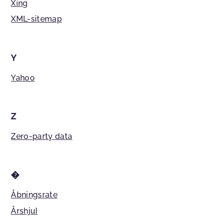
Xing
XML-sitemap
Y
Yahoo
Z
Zero-party data
�
Åbningsrate
Årshjul