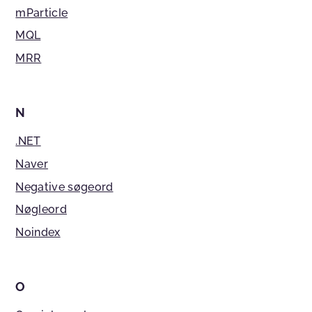
mParticle
MQL
MRR
N
.NET
Naver
Negative søgeord
Nøgleord
Noindex
O