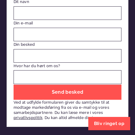
Dit navn
Din e-mail
Din besked
Hvor har du hørt om os?
Efterlad
venligst
Ved at udfylde formularen giver du samtykke til at
dette
modtage markedsføring fra os via e-mail og vores
felt
samarbejdspartnere. Du kan læse mere i vores
privatlivspolitik
. Du kan altid afmelde dig igen.
tomt
Bliv ringet op