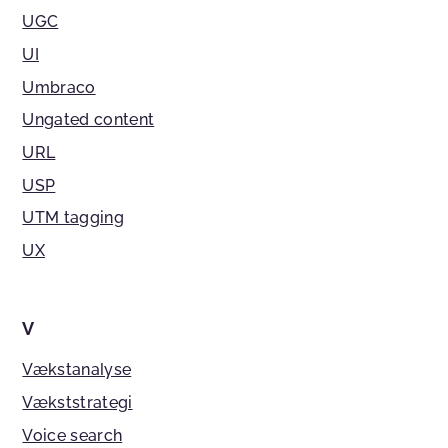
UGC
UI
Umbraco
Ungated content
URL
USP
UTM tagging
UX
V
Vækstanalyse
Vækststrategi
Voice search