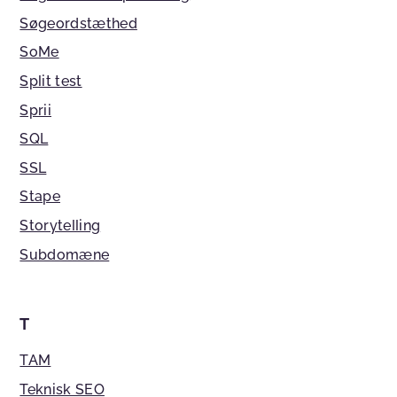
Søgeordstæthed
SoMe
Split test
Sprii
SQL
SSL
Stape
Storytelling
Subdomæne
T
TAM
Teknisk SEO