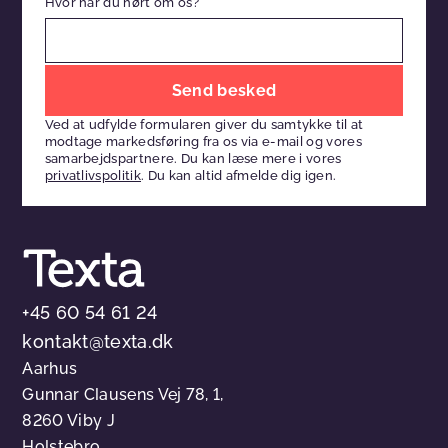
Hvor har du hørt om os?
Efterlad
venligst
Ved at udfylde formularen giver du samtykke til at
dette
modtage markedsføring fra os via e-mail og vores
felt
samarbejdspartnere. Du kan læse mere i vores
privatlivspolitik
. Du kan altid afmelde dig igen.
tomt
+45 60 54 61 24
kontakt@texta.dk
Aarhus
Gunnar Clausens Vej 78, 1,
8260 Viby J
Holstebro