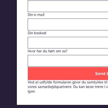
Din e-mail
Din besked
Hvor har du hørt om os?
Efterlad
venligst
Ved at udfylde formularen giver du samtykke til
dette
vores samarbejdspartnere. Du kan læse mere i 
felt
igen.
tomt