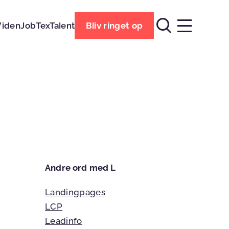
Viden
Job
TexTalent
Bliv ringet op
Andre ord med L
Landingpages
LCP
Leadinfo