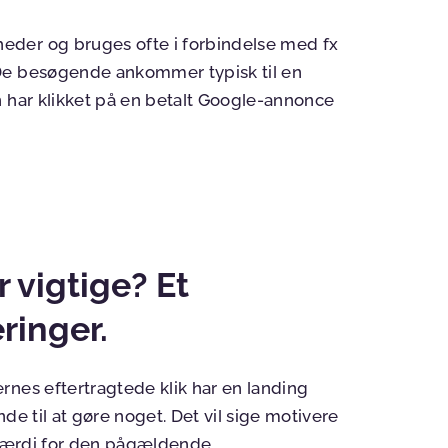
eder og bruges ofte i forbindelse med fx
De besøgende ankommer typisk til en
n har klikket på en betalt Google-annonce
 vigtige? Et
ringer.
rnes eftertragtede klik har en landing
de til at
gøre
noget. Det vil sige motivere
værdi for den pågældende