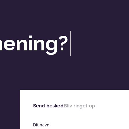
mening?
Send besked
Bliv ringet op
Dit navn