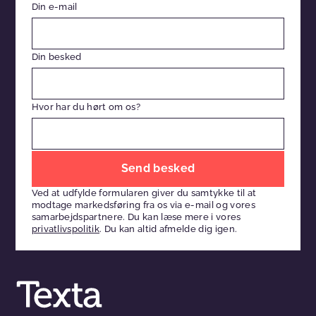
Din e-mail
Din besked
Hvor har du hørt om os?
Efterlad
venligst
Ved at udfylde formularen giver du samtykke til at
dette
modtage markedsføring fra os via e-mail og vores
felt
samarbejdspartnere. Du kan læse mere i vores
privatlivspolitik
. Du kan altid afmelde dig igen.
tomt