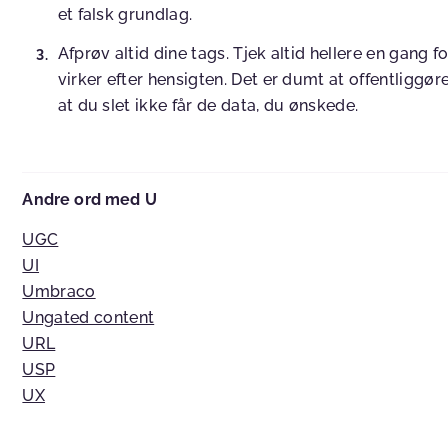
et falsk grundlag.
Afprøv altid dine tags. Tjek altid hellere en gang 
virker efter hensigten. Det er dumt at offentliggør
at du slet ikke får de data, du ønskede.
Andre ord med U
UGC
UI
Umbraco
Ungated content
URL
USP
UX