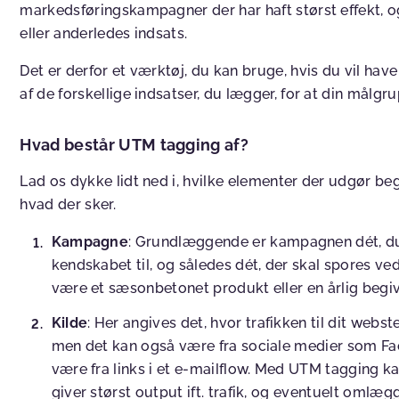
markedsføringskampagner der har haft størst effekt, 
eller anderledes indsats.
Det er derfor et værktøj, du kan bruge, hvis du vil hav
af de forskellige indsatser, du lægger, for at din målg
Hvad består UTM tagging af?
Lad os dykke lidt ned i, hvilke elementer der udgør beg
hvad der sker.
Kampagne
: Grundlæggende er kampagnen dét, du
kendskabet til, og således dét, der skal spores 
være et sæsonbetonet produkt eller en årlig begi
Kilde
: Her angives det, hvor trafikken til dit webs
men det kan også være fra sociale medier som Fac
være fra links i et e-mailflow. Med UTM tagging ka
giver størst output ift. trafik, og eventuelt omlæg