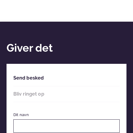
Giver det
Send besked
Bliv ringet op
Dit navn