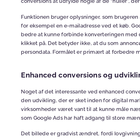
conversions at udfylde nogle af de “huller”, der
Funktionen bruger oplysninger, som brugeren a
for eksempel en e-mailadresse ved et køb. Goo
bedre at kunne forbinde konverteringen med d
klikket på. Det betyder ikke, at du som annonc
persondata. Formålet er primært at forbedre 
Enhanced conversions og udviklin
Noget af det interessante ved enhanced conve
den udvikling, der er sket inden for digital ma
virksomheder været vant til at kunne måle næs
som Google Ads har haft adgang til store mæ
Det billede er gradvist ændret, fordi lovgivn