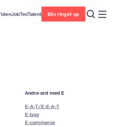
Viden
Job
TexTalent
Bliv ringet op
Andre ord med E
E-A-T/E-E-A-T
E-bog
E-commerce