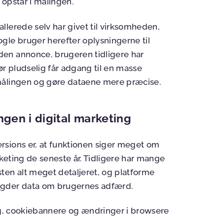
 opstår i målingen.
llerede selv har givet til virksomheden,
gle bruger herefter oplysningerne til
en annonce, brugeren tidligere har
ør pludselig får adgang til en masse
målingen og gøre dataene mere præcise.
gen i digital marketing
rsions er, at funktionen siger meget om
rketing de seneste år. Tidligere har mange
ten alt meget detaljeret, og platforme
ngder data om brugernes adfærd.
ing, cookiebannere og ændringer i browsere