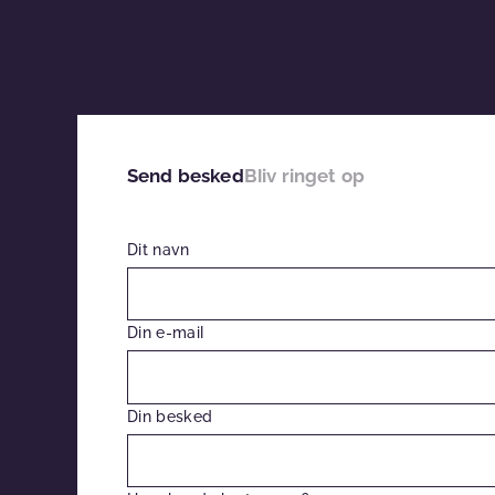
Send besked
Bliv ringet op
Dit navn
Din e-mail
Din besked