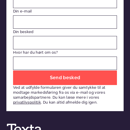
Din e-mail
Din besked
Hvor har du hørt om os?
Efterlad
venligst
Ved at udfylde formularen giver du samtykke til at
dette
modtage markedsføring fra os via e-mail og vores
felt
samarbejdspartnere. Du kan læse mere i vores
privatlivspolitik
. Du kan altid afmelde dig igen.
tomt