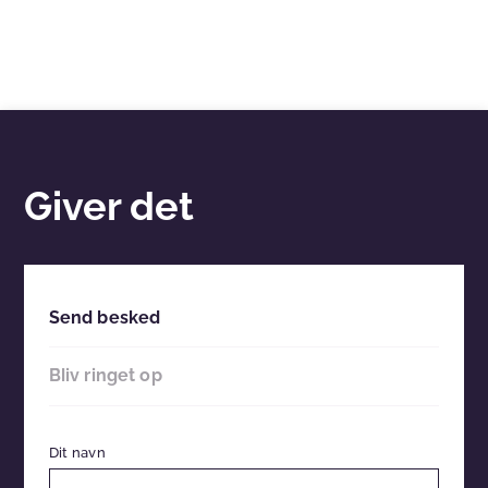
Giver det
Send besked
Bliv ringet op
Dit navn