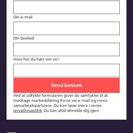
Din e-mail
Din besked
Hvor har du hørt om os?
Efterlad
venligst
Ved at udfylde formularen giver du samtykke til at
dette
modtage markedsføring fra os via e-mail og vores
felt
samarbejdspartnere. Du kan læse mere i vores
privatlivspolitik
. Du kan altid afmelde dig igen.
tomt