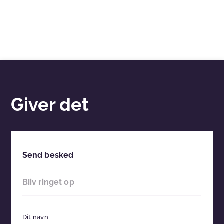
Giver det
Send besked
Bliv ringet op
Dit navn