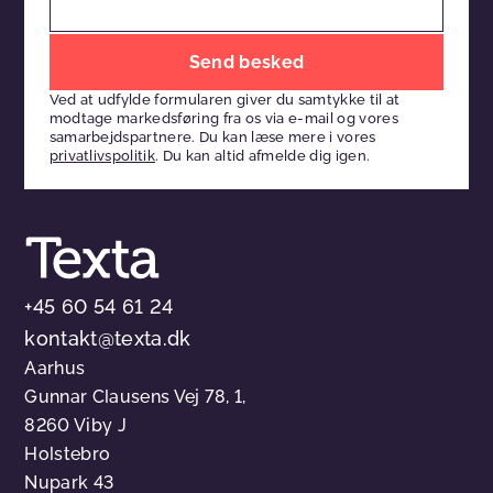
Efterlad
venligst
Ved at udfylde formularen giver du samtykke til at
dette
modtage markedsføring fra os via e-mail og vores
felt
samarbejdspartnere. Du kan læse mere i vores
privatlivspolitik
. Du kan altid afmelde dig igen.
tomt
+45 60 54 61 24
kontakt@texta.dk
Aarhus
Gunnar Clausens Vej 78, 1,
8260 Viby J
Holstebro
Nupark 43