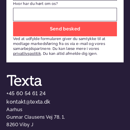
Hvor har du hørt om os?
Efterlad
venligst
Ved at udfylde formularen giver du samtykke til at
dette
modtage markedsføring fra os via e-mail og vores
felt
samarbejdspartnere. Du kan læse mere i vores
privatlivspolitik
. Du kan altid afmelde dig igen.
tomt
+45 60 54 61 24
kontakt@texta.dk
Aarhus
Gunnar Clausens Vej 78, 1,
8260 Viby J