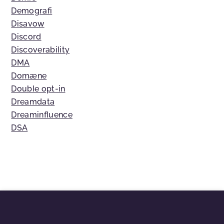
Demografi
Disavow
Discord
Discoverability
DMA
Domæne
Double opt-in
Dreamdata
Dreaminfluence
DSA